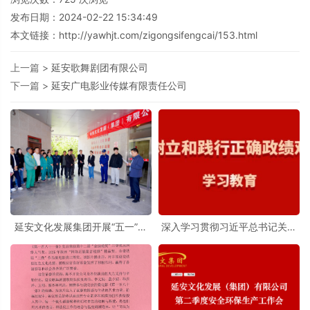
发布日期：2024-02-22 15:34:49
本文链接：
http://yawhjt.com/zigongsifengcai/153.html
上一篇 >
延安歌舞剧团有限公司
下一篇 >
延安广电影业传媒有限责任公司
延安文化发展集团开展“五一”节
深入学习贯彻习近平总书记关于
前消防安全培训与应急演练
树立和践行正确政绩观的重要论
述②以党的初心为本心 以党的
使命为生命