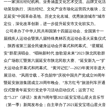
一一家演出经纪机构。业务涵盖文化艺术交流、品牌文化活
动策划执行、演出经纪、文化产业市场化运营四大板块，立
足延安“中国革命圣地、历史文化名城、优秀旅游城市”城市
定位，深化改革创新，进一步提升延安市文化软实力。
公司承办了中华人民共和国第十四届运动会、全国第十一
届残疾人运动会暨第八届特殊奥林匹克运动会圣火采集仪式
、陕西省第三届全民健身运动会开幕式和闭幕式、“星耀延
安”群星演唱会、“唱响新时代 放歌迎未来”2023 陕北民歌群
众广场歌汇暨第六届延安市陕北民歌大赛、“延安新九一”扩
大运动会开幕式和闭幕式、“黄河记忆”—2023年黄河非遗大
展活动、“风雨廿载，不负韶华”庆祝中国共产党成立99周年
暨延安旅游集团成立20周年晚会、“东方红号”旅游列车开通
仪式暨青年延安行党史学习活动启动仪式；运营了纪
念“5.23”《讲话》发表79周年暨2021延安宝塔山星火音乐节
（第一季）新闻发布会；自主举办了2021延安宝塔山星火音